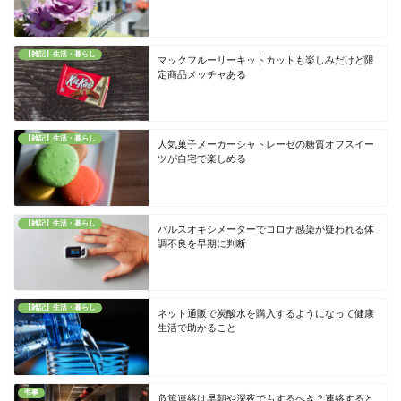
【雑記】生活・暮らし
マックフルーリーキットカットも楽しみだけど限
定商品メッチャある
【雑記】生活・暮らし
人気菓子メーカーシャトレーゼの糖質オフスイー
ツが自宅で楽しめる
【雑記】生活・暮らし
パルスオキシメーターでコロナ感染が疑われる体
調不良を早期に判断
【雑記】生活・暮らし
ネット通販で炭酸水を購入するようになって健康
生活で助かること
弔事
危篤連絡は早朝や深夜でもするべき？連絡すると