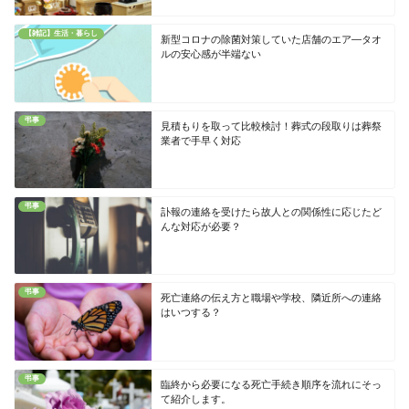
【雑記】生活・暮らし
新型コロナの除菌対策していた店舗のエア―タオ
ルの安心感が半端ない
弔事
見積もりを取って比較検討！葬式の段取りは葬祭
業者で手早く対応
弔事
訃報の連絡を受けたら故人との関係性に応じたど
んな対応が必要？
弔事
死亡連絡の伝え方と職場や学校、隣近所への連絡
はいつする？
弔事
臨終から必要になる死亡手続き順序を流れにそっ
て紹介します。