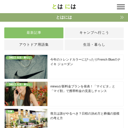
と
は
に
は
とはには
最新記事
キャンプへ行こう
アウトドア用語集
生活・暮らし
【雑記】生活・暮らし
今年のトレンドカラーにぴったりFrench Blueのナ
イキ ジョーダン
【雑記】生活・暮らし
mineoが新料金プランを発表！「マイピタ」と
「マイ割」で携帯料金の見直しチャンス
弔事
喪主は誰がやるべき？日程の決め方と葬儀の規模
の考え方