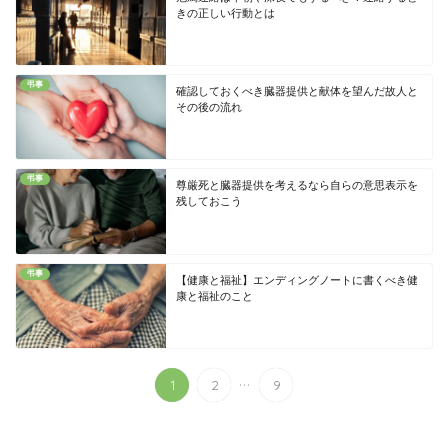
きの正しい行動とは
弔事
確認しておくべき臓器提供と献体を望んだ故人と
その後の流れ
弔事
尊厳死と臓器提供を考えるなら自らの意思表示を
残しておこう
弔事
【健康と福祉】エンディングノートに書くべき健
康と福祉のこと
...
1
2
9