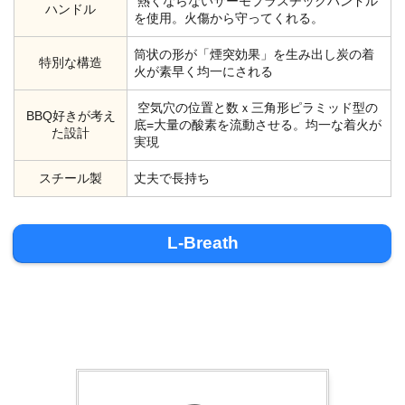
熱くならないサーモプラスチックハンドル
ハンドル
を使用。火傷から守ってくれる。
筒状の形が「煙突効果」を生み出し炭の着
特別な構造
火が素早く均一にされる
空気穴の位置と数ｘ三角形ピラミッド型の
BBQ好きが考え
底=大量の酸素を流動させる。均一な着火が
た設計
実現
スチール製
丈夫で長持ち
L-Breath