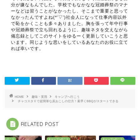
分が嫌なもんでした。学校でもなかなな冠婚葬祭のマナ
ーなどは習うことがなかったし、そこまで重要と思って
なかったんですよね(*'▽')社会人になって仕事内容以外
で恥をかくことも多々ありました。胸を張って年中行事
や冠婚葬祭で立ち回れるように、趣味ネタを交えながら
備忘録としてこのサイトをゆるーく更新していこうと思
います。同じような思いをしているあなたのお役に立て
れば幸いです。
HOME
趣味・実用
キャンプへ行こう
チャコスタⅡで超簡単な炭おこしの仕方！素早くBBQがスタートできる
RELATED POST
キャンプへ行こう
キャンプへ行こう
キャンプへ行こう