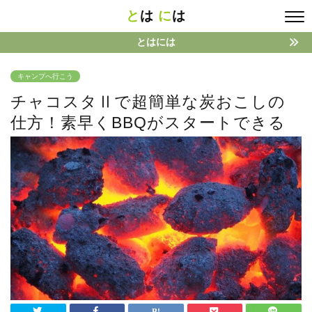
と
は
に
は
とはには
キャンプへ行こう
チャコスタⅡで超簡単な炭おこしの
仕方！素早くBBQがスタートできる