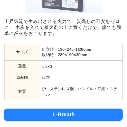
上昇気流で生み出される火力で、炭熾しの不安をゼロ
に。 木炭を入れて着火剤の上に置くだけで、誰でも簡
単に炭火をおこせます。
組立時：190×245×H280mm
サイズ
収納時：280×190×30mm
重量
1.2kg
原産国
日本
炉：ステンレス鋼、ハンドル・底網：スチ
材質
ール
L-Breath