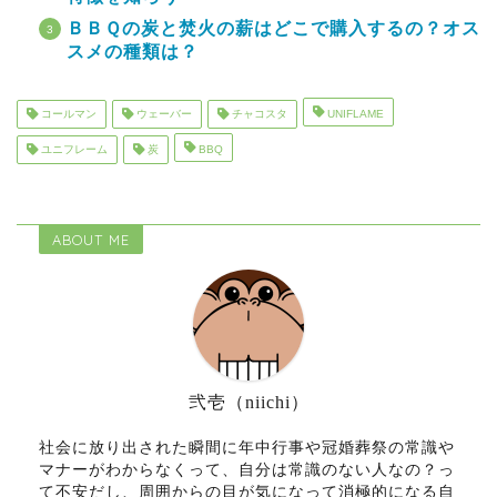
ＢＢＱの炭と焚火の薪はどこで購入するの？オス
スメの種類は？
コールマン
ウェーバー
チャコスタ
UNIFLAME
ユニフレーム
炭
BBQ
ABOUT ME
弐壱（niichi）
社会に放り出された瞬間に年中行事や冠婚葬祭の常識や
マナーがわからなくって、自分は常識のない人なの？っ
て不安だし、周囲からの目が気になって消極的になる自