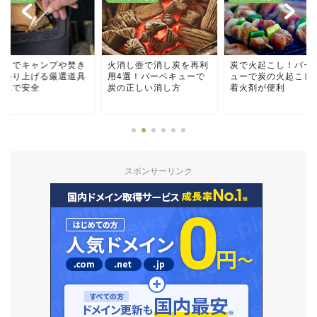
火消し壺で消し炭を再利
炭で火起こし！バーベキ
バーベキューに最
用4選！バーベキューで
ューで炭の火起こしには
の量の目安は？種
炭の正しい消し方
着火剤が便利
徴を知ろう
スポンサーリンク