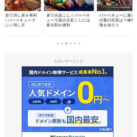
消し壺で消し炭を再利
炭で火起こし！バーベキ
バーベキューに最適
4選！バーベキューで
ューで炭の火起こしには
の量の目安は？種類
の正しい消し方
着火剤が便利
徴を知ろう
スポンサーリンク