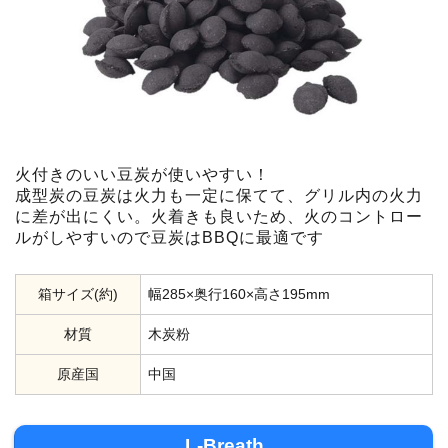
火付きのいい豆炭が使いやすい！
成型炭の豆炭は火力も一定に保てて、グリル内の火力
に差が出にくい。火着きも良いため、火のコントロー
ルがしやすいので豆炭はBBQに最適です
箱サイズ(約)
幅285×奥行160×高さ195mm
材質
木炭粉
原産国
中国
L-Breath