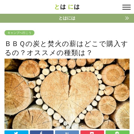
と
は
に
は
とはには
キャンプへ行こう
ＢＢＱの炭と焚火の薪はどこで購入す
るの？オススメの種類は？