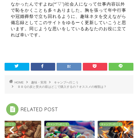
なかったんですよね(*'▽')社会人になって仕事内容以外
で恥をかくことも多々ありました。胸を張って年中行事
や冠婚葬祭で立ち回れるように、趣味ネタを交えながら
備忘録としてこのサイトをゆるーく更新していこうと思
います。同じような思いをしているあなたのお役に立て
れば幸いです。
HOME
趣味・実用
キャンプへ行こう
ＢＢＱの炭と焚火の薪はどこで購入するの？オススメの種類は？
RELATED POST
ンプへ行こう
キャンプへ行こう
キャンプへ行こう