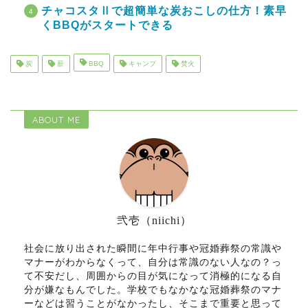
チャコスタⅡで超簡単な炭おこしの仕方！素早
くBBQがスタートできる
炭
薪
BBQ
キャンプ
焚火
ABOUT ME
弐壱（niichi）
社会に放り出された瞬間に年中行事や冠婚葬祭の常識や
マナーがわからなくって、自分は常識のない人なの？っ
て不安だし、周囲からの目が気になって消極的になる自
分が嫌なもんでした。学校でもなかなな冠婚葬祭のマナ
ーなどは習うことがなかったし、そこまで重要と思って