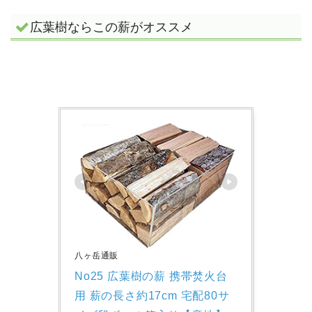
広葉樹ならこの薪がオススメ
八ヶ岳通販
No25 広葉樹の薪 携帯焚火台
用 薪の長さ約17cm 宅配80サ