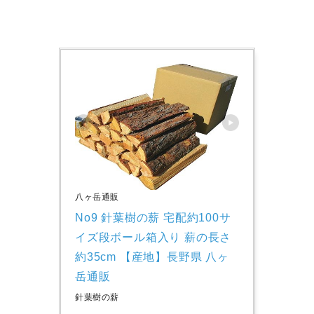
八ヶ岳通販
No9 針葉樹の薪 宅配約100サ
イズ段ボール箱入り 薪の長さ
約35cm 【産地】長野県 八ヶ
岳通販
針葉樹の薪