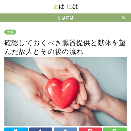
と
は
に
は
とはには
弔事
確認しておくべき臓器提供と献体を望
んだ故人とその後の流れ