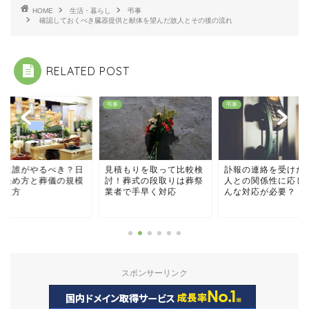
HOME
生活・暮らし
弔事
確認しておくべき臓器提供と献体を望んだ故人とその後の流れ
RELATED POST
弔事
弔事
主は誰がやるべき？日
見積もりを取って比較検
訃報の連絡を受けた
の決め方と葬儀の規模
討！葬式の段取りは葬祭
人との関係性に応じ
考え方
業者で手早く対応
んな対応が必要？
スポンサーリンク