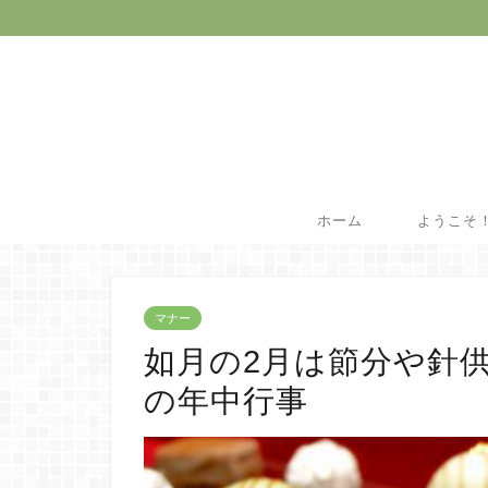
ホーム
ようこそ
マナー
如月の2月は節分や針
の年中行事