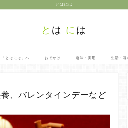
とはには
と
は
に
は
！「とはには」へ
おでかけ
趣味・実用
生活・暮
供養、バレンタインデーなど