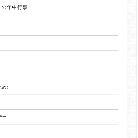
月の年中行事
じめ）
デー