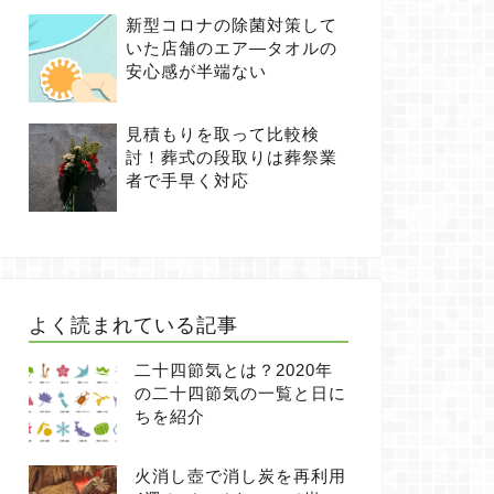
新型コロナの除菌対策して
いた店舗のエア―タオルの
安心感が半端ない
見積もりを取って比較検
討！葬式の段取りは葬祭業
者で手早く対応
よく読まれている記事
二十四節気とは？2020年
の二十四節気の一覧と日に
ちを紹介
火消し壺で消し炭を再利用