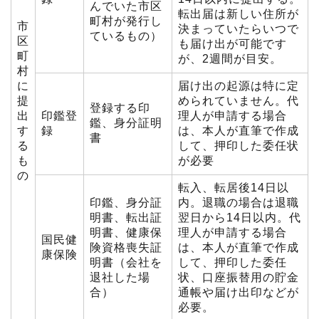
んでいた市区
転出届は新しい住所が
町村が発行し
市
決まっていたらいつで
ているもの）
区
も届け出が可能です
町
が、2週間が目安。
村
に
届け出の起源は特に定
提
められていません。代
登録する印
出
印鑑登
理人が申請する場合
鑑、身分証明
す
録
は、本人が直筆で作成
書
る
して、押印した委任状
も
が必要
の
転入、転居後14日以
印鑑、身分証
内。退職の場合は退職
明書、転出証
翌日から14日以内。代
明書、健康保
理人が申請する場合
国民健
険資格喪失証
は、本人が直筆で作成
康保険
明書（会社を
して、押印した委任
退社した場
状、口座振替用の貯金
合）
通帳や届け出印などが
必要。