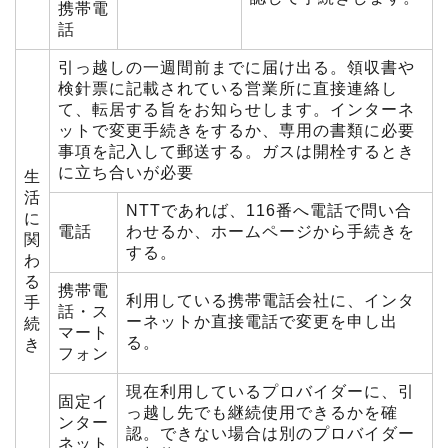
携帯電
話
引っ越しの一週間前までに届け出る。領収書や
検針票に記載されている営業所に直接連絡し
て、転居する旨をお知らせします。インターネ
ットで変更手続きをするか、専用の書類に必要
事項を記入して郵送する。ガスは開栓するとき
に立ち合いが必要
生
活
NTTであれば、116番へ電話で問い合
に
電話
わせるか、ホームページから手続きを
関
する。
わ
る
携帯電
利用している携帯電話会社に、インタ
手
話・ス
ーネットか直接電話で変更を申し出
続
マート
る。
き
フォン
現在利用しているプロバイダーに、引
固定イ
っ越し先でも継続使用できるかを確
ンター
認。できない場合は別のプロバイダー
ネット