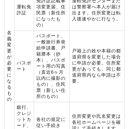
免許証記載事
運転免許センターまた
運転免
項変更届、住
は警察署へ本人が届け
許証
民票（新住所
出ます。住所変更は転
になったも
入後速やかに行なう。
の）
名
パスポート、
義
一般旅行券発
変
給申請書、戸
更
戸籍上の姓や本籍の都
籍謄本（抄
が
道府県を変更した場合
本）、パスポ
必
パスポ
に申請が必要。住所変
ート用の写真
要
ート
更があっても、同じ都
（直近6ヶ月
に
道府県内なら申請は不
以内に撮影の
な
要。
もの）、住民
る
票（新しい住
も
所のもの）
の
銀行、
クレジ
住所変更や氏名変更は
ットカ
各社の規定に
各社ホームページを確
ード、
従い手続き
認して手続きします。