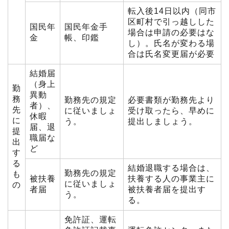
転入後14日以内（同市
区町村で引っ越しした
国民年
国民年金手
場合は申請の必要はな
金
帳、印鑑
し）。氏名が変わる場
合は氏名変更届が必要
結婚届
（身上
勤
異動
務
勤務先の規定
必要書類が勤務先より
者）、
先
に従いましょ
受け取ったら、早めに
休暇
に
う。
提出しましょう。
届、退
提
職届な
出
ど
す
る
結婚退職する場合は、
勤務先の規定
も
被扶養
扶養する人の事業主に
に従いましょ
の
者届
被扶養者届を提出す
う。
る。
免許証、運転