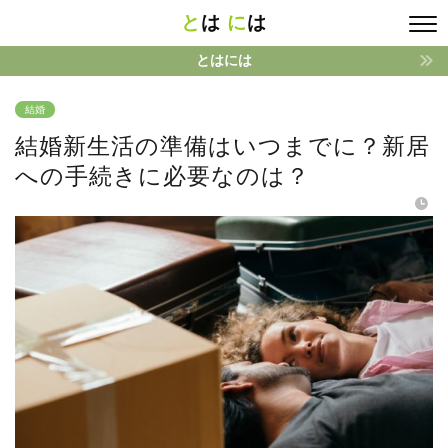
と
は
に
は
とはには
結婚
結婚新生活の準備はいつまでに？新居
への手続きに必要なのは？