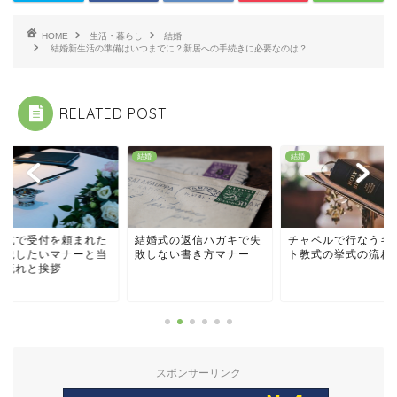
HOME
生活・暮らし
結婚
結婚新生活の準備はいつまでに？新居への手続きに必要なのは？
RELATED POST
結婚
結婚
婚式で受付を頼まれた
結婚式の返信ハガキで失
チャペルで行なうキ
実践したいマナーと当
敗しない書き方マナー
ト教式の挙式の流れ
の流れと挨拶
スポンサーリンク