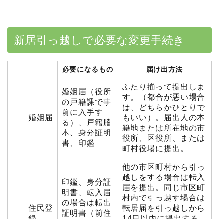
新居引っ越しで必要な変更手続き
必要になるもの
届け出方法
ふたり揃って提出しま
婚姻届（役所
す。（都合が悪い場合
の戸籍課で事
は、どちらかひとりで
前に入手す
婚姻届
もいい）。届出人の本
る）、戸籍謄
籍地または所在地の市
本、身分証明
役所、区役所、または
書、印鑑
町村役場に提出。
他の市区町村から引っ
越しをする場合は転入
印鑑、身分証
届を提出。同じ市区町
明書、転入届
村内で引っ越す場合は
の場合は転出
住民登
転居届を引っ越しから
証明書（前住
録
14日以内に提出する。