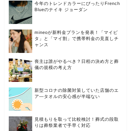
今年のトレンドカラーにぴったりFrench
Blueのナイキ ジョーダン
mineoが新料金プランを発表！「マイピ
タ」と「マイ割」で携帯料金の見直しチ
ャンス
喪主は誰がやるべき？日程の決め方と葬
儀の規模の考え方
新型コロナの除菌対策していた店舗のエ
ア―タオルの安心感が半端ない
見積もりを取って比較検討！葬式の段取
りは葬祭業者で手早く対応