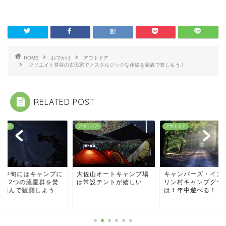
HOME
おでかけ
アウトドア
クリエイト菅谷の古民家でノスタルジックな体験を家族で楽しもう！
RELATED POST
トドア
アウトドア
アウトドア
1月中旬にはキャンプに
大佐山オートキャンプ場
キャンパーズ・イン 
って2つの流星群を焚
は常設テントが嬉しい
リン村キャンプグラ
を囲んで観測しよう
は１年中遊べる！