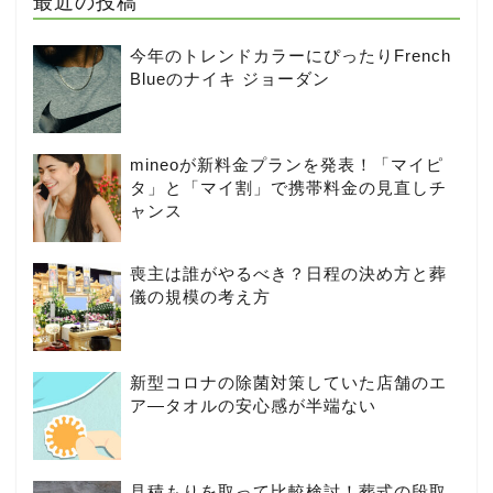
最近の投稿
今年のトレンドカラーにぴったりFrench
Blueのナイキ ジョーダン
mineoが新料金プランを発表！「マイピ
タ」と「マイ割」で携帯料金の見直しチ
ャンス
喪主は誰がやるべき？日程の決め方と葬
儀の規模の考え方
新型コロナの除菌対策していた店舗のエ
ア―タオルの安心感が半端ない
見積もりを取って比較検討！葬式の段取