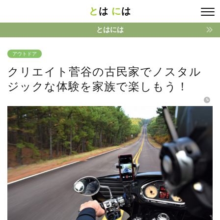
と
は
に
は
とはには
アウトドア
クリエイト菅谷の古民家でノスタル
ジックな体験を家族で楽しもう！